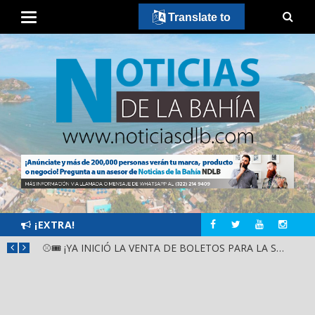
Translate to
¡EXTRA!
GOBIERNO ESTATAL Y DIF NAYARIT SUPERVISAN MEJORAS EN ESCUELA DE SANTIAGO IXCUINTLA
⚾🎟️ ¡YA INICIÓ LA VENTA DE BOLETOS PARA LA SERIE DEL CARIBE KIDS NAYARIT 2026!