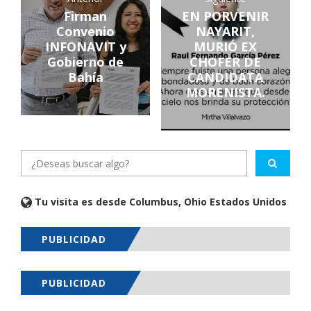
Firman
EN PORVENIR
Convenio
NAYARIT,
INFONAVIT y
MURIÓ EX
Gobierno de
CHOFER DE
Bahía
CANDIDATA
MORENISTA.
Tu visita es desde Columbus, Ohio Estados Unidos
PUBLICIDAD
PUBLICIDAD