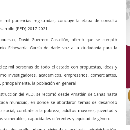
e mil ponencias registradas, concluye la etapa de consulta
esarrollo (PED) 2017-2021.
supuesto, David Guerrero Castellón, afirmó que se cumplió
io Echevarría García de darle voz a la ciudadanía para la
 diez mil personas de todo el estado con propuestas, ideas y
como investigadores, académicos, empresarios, comerciantes,
, principalmente, la población en general.
nstrucción del PED, se recorrió desde Amatlán de Cañas hasta
 cada municipio, en donde se abordaron temas de desarrollo
lo social, combate a la pobreza, adultos mayores, juventud y
os vulnerables, capacidades diferentes y equidad de género.
ería, desarrollo urbano, vivienda y ecología; administración,