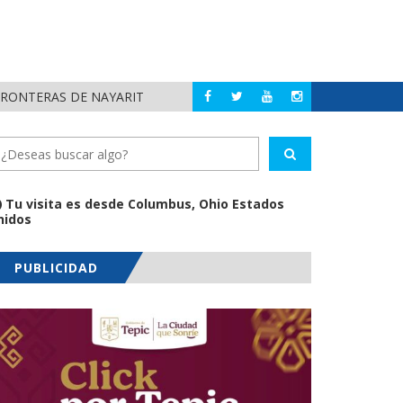
FRONTERAS DE NAYARIT
MUNICIPIOS DE N
NAYARIT
Tu visita es desde Columbus, Ohio Estados
nidos
PUBLICIDAD