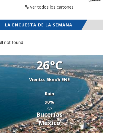
Ver todos los cartones
LA ENCUESTA DE LA SEMANA
ll not found
26°C
Viento: 5km/h ENE
Rain
90%
Bucerías
Mexico