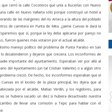
is que cerró la calle Cocoteros que unía a Bucerías con Nuevo
 una calle en Nuevo Vallarta sólo porque construyó un hotel a
derando de las márgenes del río Ameca a la altura del poblado
tros de carretera en Punta de Mita. ¿Jaime Cuevas le dará la
Esperemos que sí, porque la ley debe aplicarse por parejo no
o, fueron quienes más votaron por el actual alcalde.
pésimo manejo político del problema de Punta Paraíso en San
 lo desatendieron y dejaron que creciera. Los inconformes de
adie importante del ayuntamiento. Esperaban ver por allá al
rio del Ayuntamiento (un tal Cristian Valiente) o a algún otro
el problema creció. De hecho, los inconformes esperaban que el
Cuevas en el kiosko de la plaza principal, les dijera que al
abezada por el alcalde, Matías Verdín, y los regidores, para
as se hubiera sacado un diez si hubiera desactivado nuestra
 cambio de llevar una comisión a Tepic para hablar con el
a.