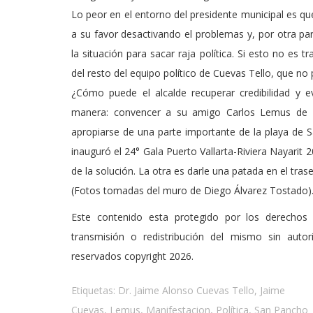
Lo peor en el entorno del presidente municipal es que 
a su favor desactivando el problemas y, por otra pa
la situación para sacar raja política. Si esto no es 
del resto del equipo político de Cuevas Tello, que no
¿Cómo puede el alcalde recuperar credibilidad y ev
manera: convencer a su amigo Carlos Lemus de q
apropiarse de una parte importante de la playa de 
inauguró el 24° Gala Puerto Vallarta-Riviera Nayarit 
de la solución. La otra es darle una patada en el trase
(Fotos tomadas del muro de Diego Álvarez Tostado)
Este contenido esta protegido por los derechos 
transmisión o redistribución del mismo sin auto
reservados copyright 2026.
Etiquetas:
Dr. Jaime Alonso Cuevas Tello
,
Jaime
Cuevas
,
Lemus
,
Manifestacion
,
Política
,
San Pancho