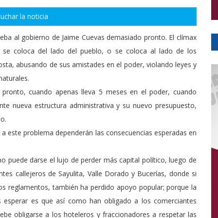
uchar la noticia
ueba al gobierno de Jaime Cuevas demasiado pronto. El clímax
 se coloca del lado del pueblo, o se coloca al lado de los
sta, abusando de sus amistades en el poder, violando leyes y
aturales.
o pronto, cuando apenas lleva 5 meses en el poder, cuando
nte nueva estructura administrativa y su nuevo presupuesto,
o.
 dé a este problema dependerán las consecuencias esperadas en
o puede darse el lujo de perder más capital político, luego de
es callejeros de Sayulita, Valle Dorado y Bucerías, donde si
los reglamentos, también ha perdido apoyo popular; porque la
esperar es que así como han obligado a los comerciantes
ebe obligarse a los hoteleros y fraccionadores a respetar las