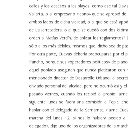
calles y los accesos a las playas, como ese tal Dav
Vallarta, o al empresario «icono» que se apropió de
ambos lados de dicha vialidad, o al que se está apo
de La Jarretadera, o al que se quedó con dos kilóme
orden a Matías Verdín, de aplicar los reglamentos? 
sólo a los más débiles, mismos que, dicho sea de pas
Por otra parte, Cuevas debería preocuparse por el 
Pancho, porque sus «operadores políticos» de plano
aquel poblado aseguran que nunca platicaron con n
mencionado director de Desarrollo Urbano, al secreta
enviado personal del alcalde, pero no ocurrió así y 
pasado viernes, cuando los recibió el propio Jaime 
siguiente lunes se fuera una comisión a Tepic, enc
hablar con el delegado de la Semarnat. «Jaime Cuev
marcha del lunes 12, si nos lo hubiera pedido a
delegado», dijo uno de los organizadores de la march