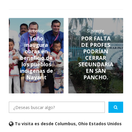
Anterior
Siguiente
Toño
POR FALTA
inaugura
DE PROFES
obras en
PODRÍAN
beneficio de
CERRAR
los pueblos
SECUNDARIA
indígenas de
EN SAN
Nayarit
PANCHO.
Tu visita es desde Columbus, Ohio Estados Unidos