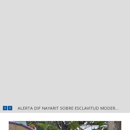
FORTALECE GOBERNADOR MIGUEL ÁNGEL NAVARRO LA COORDINACIÓN CON EL SECTOR EDUCATIVO EN NAYARIT
ALERTA DIF NAYARIT SOBRE ESCLAVITUD MODERNA Y FALSAS OFERTAS DE TRABAJO