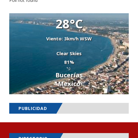
Poll not found
28°C
Viento: 3km/h WSW
Clear Skies
81%
Bucerías
Mexico
PUBLICIDAD