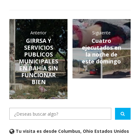
Anterior
Siguiente
GIRRSA Y
Cuatro
SERVICIOS
ejecutados en
PUBLICOS
la noche de
MUNICIPALES
este domingo
EN BAHÍA SIN
FUNCIONAR
BIEN
Tu visita es desde Columbus, Ohio Estados Unidos