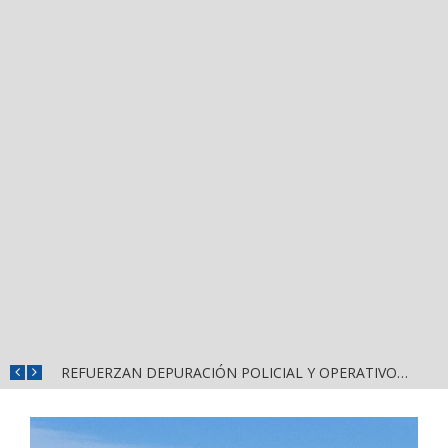
REFUERZAN COMBATE AL DENGUE CON NUEVA JORNADA DEL LIMPIATÓN EN BAHÍA DE BANDERAS
REFUERZAN DEPURACIÓN POLICIAL Y OPERATIVOS EN FRONTERAS DE NAYARIT