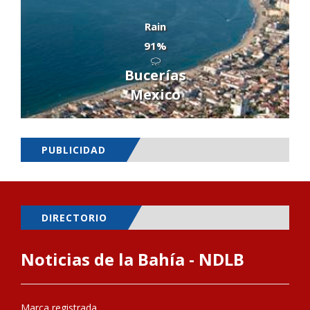
Rain
91%
Bucerías
Mexico
PUBLICIDAD
DIRECTORIO
Noticias de la Bahía - NDLB
Marca registrada