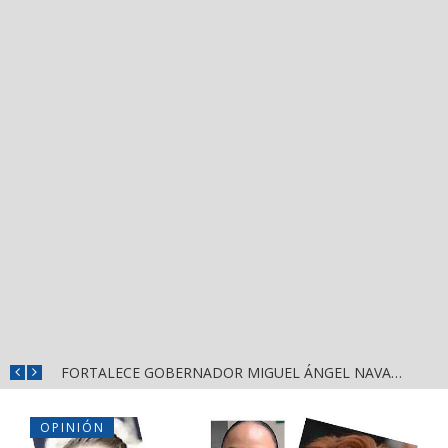
MÁS SEGURIDAD, SALUD Y CERCANÍA: LAS ACCIONES QUE TRANSFORMAN EL BIENESTAR EN NAYARIT
FORTALECE GOBERNADOR MIGUEL ÁNGEL NAVARRO LA COORDINACIÓN CON EL SECTOR EDUCATIVO EN NAYARIT
OPINIÓN