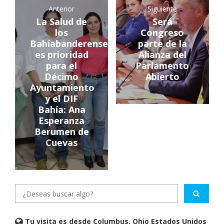
Anterior
Siguiente
La Salud de
Será
los
Congreso
Bahíabanderenses
parte de la
es prioridad
Alianza del
para el
Parlamento
Décimo
Abierto
Ayuntamiento
y el DIF
Bahía: Ana
Esperanza
Berumen de
Cuevas
Tu visita es desde Columbus, Ohio Estados Unidos