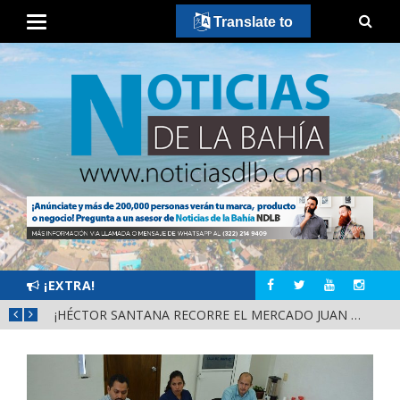
Translate to
¡EXTRA!
¿CRÉDITOS DEMASIADO FÁCILES? PROTEGE TU PATRIMONIO Y EVITA EXTORSIONES
¡HÉCTOR SANTANA RECORRE EL MERCADO JUAN ESCUTIA Y EL MERCADO MORELOS DE TEPIC!