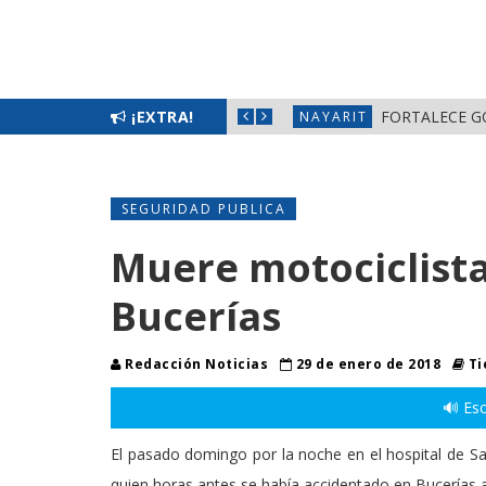
L BIENESTAR EN NAYARIT
¡EXTRA!
FORTALECE G
NAYARIT
SEGURIDAD PUBLICA
Muere motociclist
Bucerías
Redacción Noticias
29 de enero de 2018
Ti
🔊 Esc
El pasado domingo por la noche en el hospital de Sa
quien horas antes se había accidentado en Bucerías al