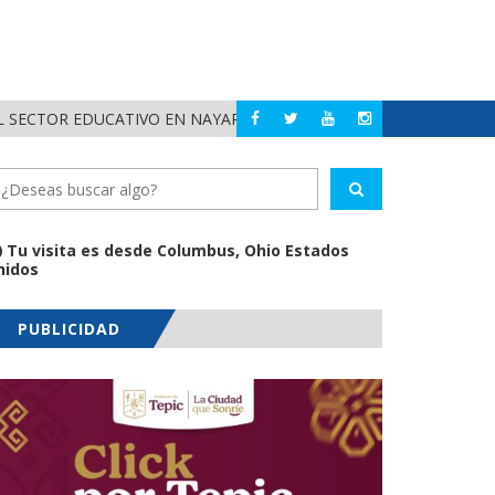
 SECTOR EDUCATIVO EN NAYARIT
ALERTA DIF NAYAR
NAYARIT
Tu visita es desde Columbus, Ohio Estados
nidos
PUBLICIDAD