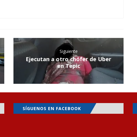
Siguiente
Ejecutan a otro chófer de Uber
en Tepic
SÍGUENOS EN FACEBOOK