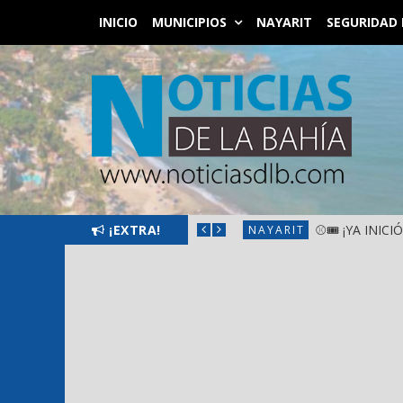
INICIO
MUNICIPIOS
NAYARIT
SEGURIDAD 
SANTIAGO IXCUINTLA
¡EXTRA!
⚾🎟️ ¡YA INIC
NAYARIT