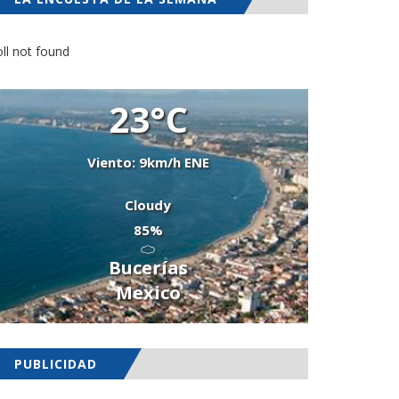
ll not found
23°C
Viento: 9km/h ENE
Cloudy
85%
Bucerías
Mexico
PUBLICIDAD