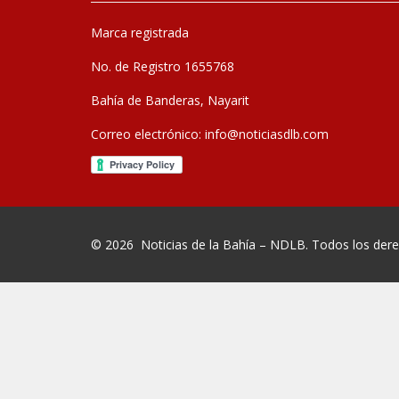
Marca registrada
No. de Registro 1655768
Bahía de Banderas, Nayarit
Correo electrónico:
info@noticiasdlb.com
© 2026
Noticias de la Bahía – NDLB
. Todos los der