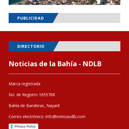
PUBLICIDAD
DIRECTORIO
Noticias de la Bahía - NDLB
Marca registrada
No. de Registro 1655768
Bahía de Banderas, Nayarit
Correo electrónico:
info@noticiasdlb.com