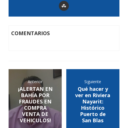
COMENTARIOS
Anterior
Siguiente
¡ALERTAN EN
Qué hacer y
BAHÍA POR
ver en Riviera
FRAUDES EN
Nayarit:
COMPRA
Histórico
VENTA DE
Puerto de
VEHICULOS!
San Blas