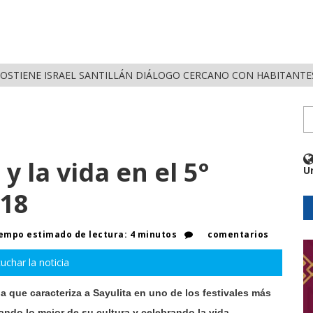
OSTIENE ISRAEL SANTILLÁN DIÁLOGO CERCANO CON HABITANTES
y la vida en el 5°
U
018
empo estimado de lectura: 4 minutos
comentarios
uchar la noticia
gia que caracteriza a Sayulita en uno de los festivales más
ando lo mejor de su cultura y celebrando la vida.