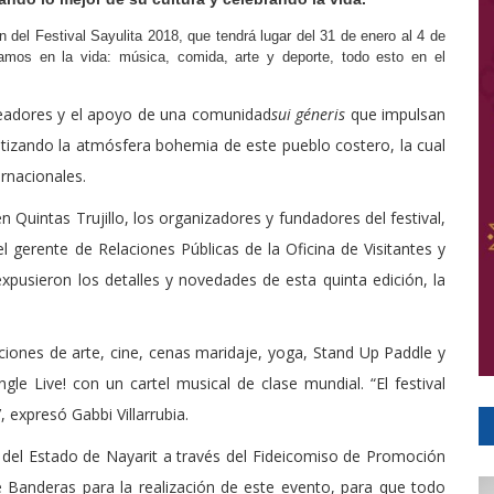
ón del Festival Sayulita 2018, que tendrá lugar del 31 de enero al 4 de
amos en la vida: música, comida, arte y deporte, todo esto en el
readores y el apoyo de una comunidad
sui géneris
que impulsan
 enfatizando la atmósfera bohemia de este pueblo costero, la cual
ernacionales.
 Quintas Trujillo, los organizadores y fundadores del festival,
l gerente de Relaciones Públicas de la Oficina de Visitantes y
expusieron los detalles y novedades de esta quinta edición, la
ones de arte, cine, cenas maridaje, yoga, Stand Up Paddle y
gle Live! con un cartel musical de clase mundial. “El festival
 expresó Gabbi Villarrubia.
del Estado de Nayarit a través del Fideicomiso de Promoción
e Banderas para la realización de este evento, para que todo