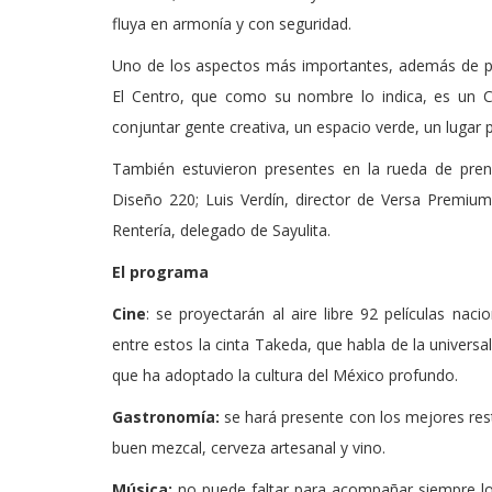
fluya en armonía y con seguridad.
Uno de los aspectos más importantes, además de p
El Centro, que como su nombre lo indica, es un Ce
conjuntar gente creativa, un espacio verde, un lugar p
También estuvieron presentes en la rueda de pren
Diseño 220; Luis Verdín, director de Versa Premi
Rentería, delegado de Sayulita.
El programa
Cine
: se proyectarán al aire libre 92 películas nac
entre estos la cinta Takeda, que habla de la univers
que ha adoptado la cultura del México profundo.
Gastronomía:
se hará presente con los mejores res
buen mezcal, cerveza artesanal y vino.
Música:
no puede faltar para acompañar siempre lo