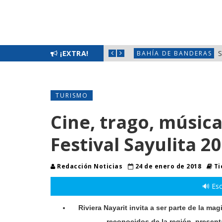
TIZAR LA SEGURIDAD EN NAYARIT
¡EXTRA!
S
BAHÍA DE BANDERAS
TURISMO
Cine, trago, música 
Festival Sayulita 2
Redacción Noticias
24 de enero de 2018
Ti
🔊 Esc
Riviera Nayarit invita a ser parte de la ma
reconocidos de la región, present