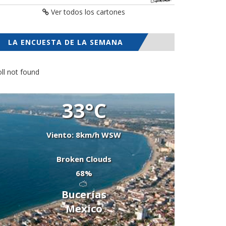
Ver todos los cartones
LA ENCUESTA DE LA SEMANA
ll not found
33°C
Viento: 8km/h WSW
Broken Clouds
68%
Bucerías
Mexico