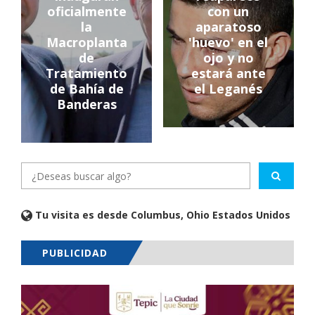
oficialmente
con un
la
aparatoso
Macroplanta
'huevo' en el
de
ojo y no
Tratamiento
estará ante
de Bahía de
el Leganés
Banderas
Tu visita es desde Columbus, Ohio Estados Unidos
PUBLICIDAD