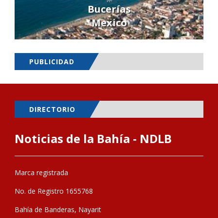
Bucerías
Mexico
PUBLICIDAD
DIRECTORIO
Noticias de la Bahía - NDLB
Marca registrada
No. de Registro 1655768
Bahía de Banderas, Nayarit