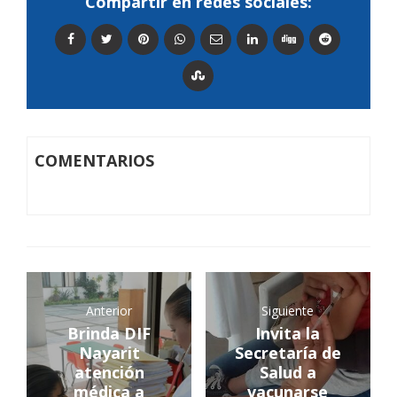
Compartir en redes sociales:
COMENTARIOS
Anterior
Siguiente
Brinda DIF
Invita la
Nayarit
Secretaría de
atención
Salud a
médica a
vacunarse