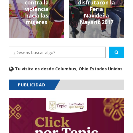
contra la
disfrutaron la
violencia
Feria
hacia las
Navideña
mujeres
Nayarit 2017
Tu visita es desde Columbus, Ohio Estados Unidos
PUBLICIDAD