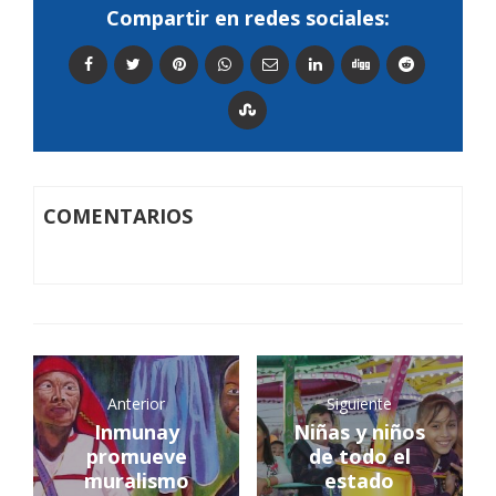
Compartir en redes sociales:
COMENTARIOS
Anterior
Siguiente
Inmunay
Niñas y niños
promueve
de todo el
muralismo
estado