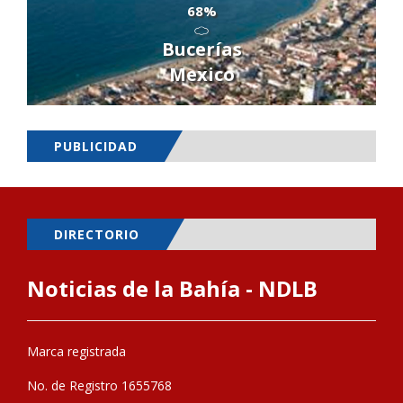
68%
Bucerías
Mexico
PUBLICIDAD
DIRECTORIO
Noticias de la Bahía - NDLB
Marca registrada
No. de Registro 1655768