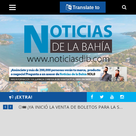
Translate to
¡EXTRA!
GOBIERNO ESTATAL Y DIF NAYARIT SUPERVISAN MEJORAS EN ESCUELA DE SANTIAGO IXCUINTLA
⚾🎟️ ¡YA INICIÓ LA VENTA DE BOLETOS PARA LA SERIE DEL CARIBE KIDS NAYARIT 2026!