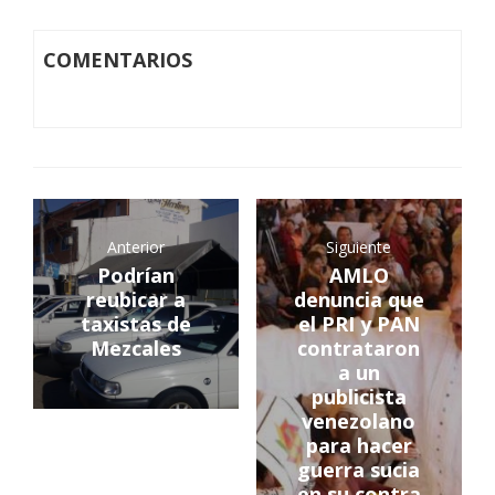
COMENTARIOS
Anterior
Siguiente
Podrían
AMLO
reubicar a
denuncia que
taxistas de
el PRI y PAN
Mezcales
contrataron
a un
publicista
venezolano
para hacer
guerra sucia
en su contra