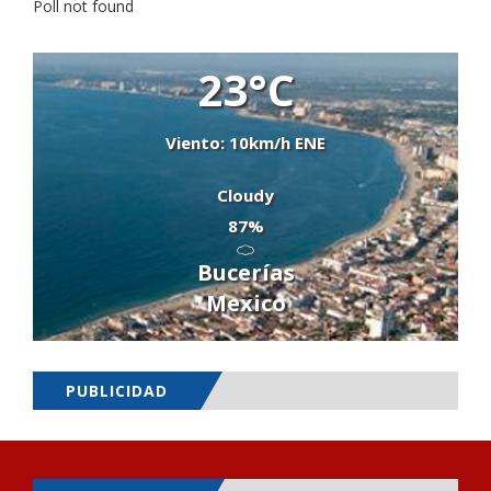
Poll not found
23°C
Viento: 10km/h ENE
Cloudy
87%
Bucerías
Mexico
PUBLICIDAD