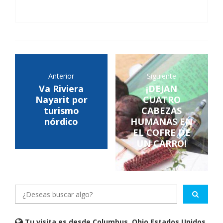
Anterior
Siguiente
Va Riviera
¡DEJAN
Nayarit por
CUATRO
turismo
CABEZAS
nórdico
HUMANAS EN
EL COFRE DE
UN CARRO!
Tu visita es desde Columbus, Ohio Estados Unidos