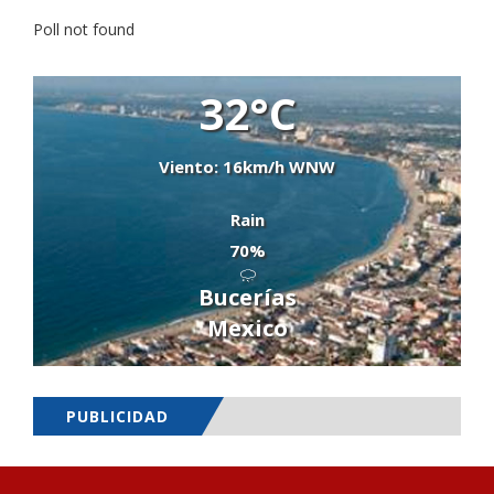
Poll not found
32°C
Viento: 16km/h WNW
Rain
70%
Bucerías
Mexico
PUBLICIDAD