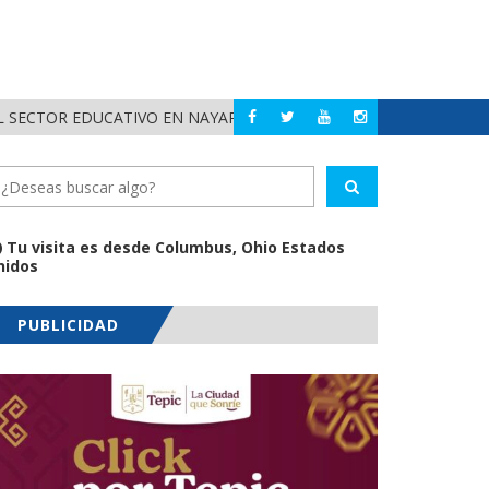
 SECTOR EDUCATIVO EN NAYARIT
ALERTA DIF NAYAR
NAYARIT
Tu visita es desde Columbus, Ohio Estados
nidos
PUBLICIDAD