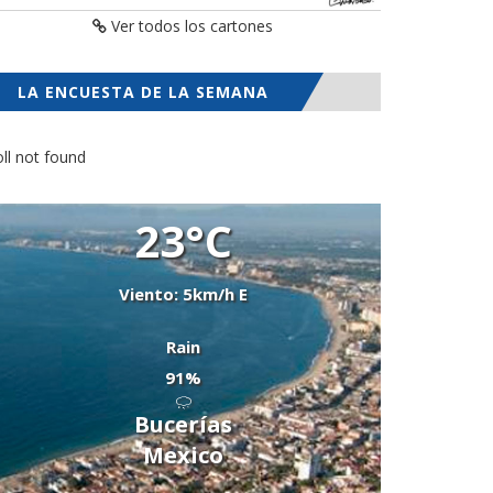
Ver todos los cartones
LA ENCUESTA DE LA SEMANA
ll not found
23°C
Viento: 5km/h E
Rain
91%
Bucerías
Mexico