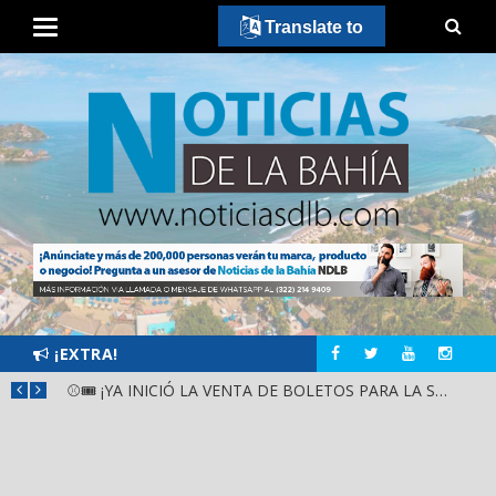
Translate to
¡EXTRA!
GOBIERNO ESTATAL Y DIF NAYARIT SUPERVISAN MEJORAS EN ESCUELA DE SANTIAGO IXCUINTLA
⚾🎟️ ¡YA INICIÓ LA VENTA DE BOLETOS PARA LA SERIE DEL CARIBE KIDS NAYARIT 2026!