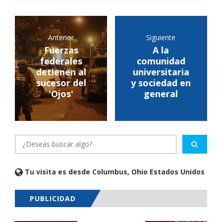
Anterior
Siguiente
Fuerzas
A la
federales
comunidad
detienen al
universitaria
sucesor del
y sociedad en
'Ojos'
general
Tu visita es desde Columbus, Ohio Estados Unidos
PUBLICIDAD