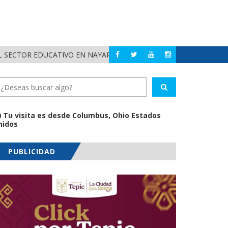
BAJO
POLIC
BAHÍA DE BANDERAS
Tu visita es desde Columbus, Ohio Estados
nidos
PUBLICIDAD