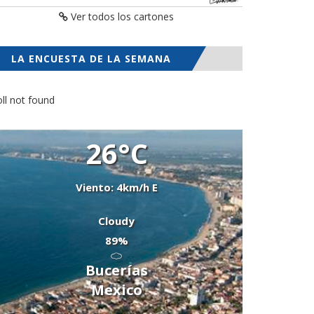
Ver todos los cartones
LA ENCUESTA DE LA SEMANA
ll not found
26°C
Viento: 4km/h E
Cloudy
89%
Bucerías
Mexico