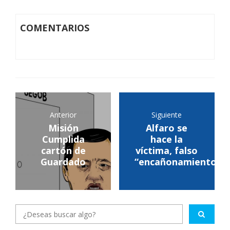
COMENTARIOS
Anterior
Siguiente
Misión
Alfaro se
Cumplida
hace la
cartón de
víctima, falso
Guardado
“encañonamiento"