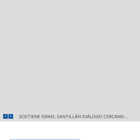
DESTACA MIGUEL ÁNGEL NAVARRO EVALUACIÓN PERMANENTE PARA GARANTIZAR LA SEGURIDAD EN NAYARIT
SOSTIENE ISRAEL SANTILLÁN DIÁLOGO CERCANO CON HABITANTES DE LA CALLE 2 DE OCTUBRE