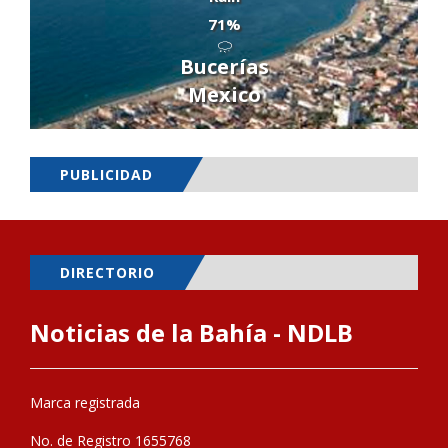
71%
Bucerías
Mexico
PUBLICIDAD
DIRECTORIO
Noticias de la Bahía - NDLB
Marca registrada
No. de Registro 1655768