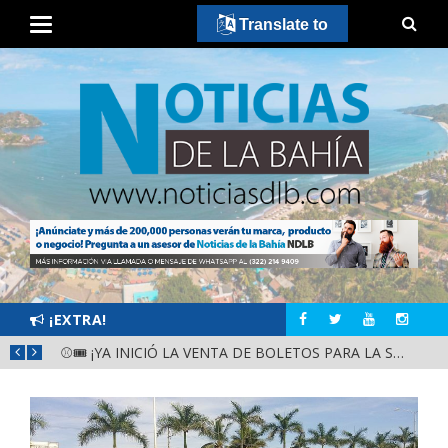
Translate to
¡EXTRA!
GOBIERNO ESTATAL Y DIF NAYARIT SUPERVISAN MEJORAS EN ESCUELA DE SANTIAGO IXCUINTLA
⚾🎟️ ¡YA INICIÓ LA VENTA DE BOLETOS PARA LA SERIE DEL CARIBE KIDS NAYARIT 2026!