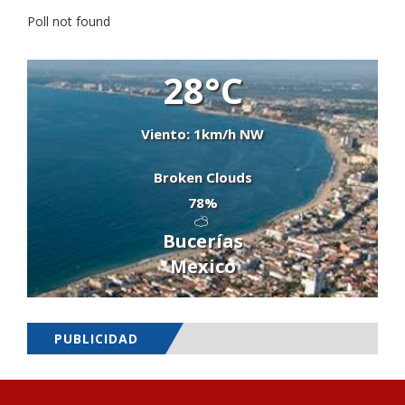
Poll not found
28°C
Viento: 1km/h NW
Broken Clouds
78%
Bucerías
Mexico
PUBLICIDAD