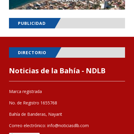
PUBLICIDAD
DIRECTORIO
Noticias de la Bahía - NDLB
Marca registrada
No. de Registro 1655768
Bahía de Banderas, Nayarit
Correo electrónico:
info@noticiasdlb.com