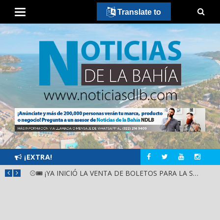
Translate to
¡EXTRA!
GOBIERNO ESTATAL Y DIF NAYARIT SUPERVISAN MEJORAS EN ESCUELA DE SANTIAGO IXCUINTLA
⚾🎟️ ¡YA INICIÓ LA VENTA DE BOLETOS PARA LA SERIE DEL CARIBE KIDS NAYARIT 2026!