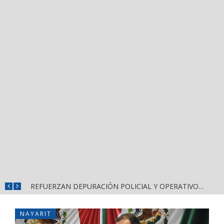
REFUERZAN COMBATE AL DENGUE CON NUEVA JORNADA DEL LIMPIATÓN EN BAHÍA DE BANDERAS
REFUERZAN DEPURACIÓN POLICIAL Y OPERATIVOS EN FRONTERAS DE NAYARIT
NAYARIT