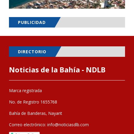
PUBLICIDAD
DIRECTORIO
Noticias de la Bahía - NDLB
Marca registrada
No. de Registro 1655768
Bahía de Banderas, Nayarit
Correo electrónico:
info@noticiasdlb.com