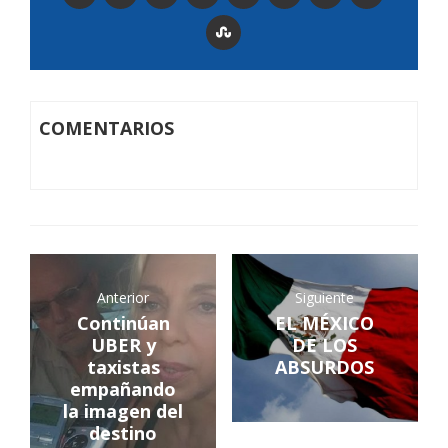
COMENTARIOS
Anterior
Siguiente
Continúan
EL MÉXICO
UBER y
DE LOS
taxistas
ABSURDOS
empañando
la imagen del
destino