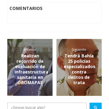
COMENTARIOS
Anterior
Siguiente
Realizan
Tendrá Bahía
recorrido de
25 policías
evaluación de
especializados
infraestructura
contra
sanitaria en
delitos de
OROMAPAS
trata