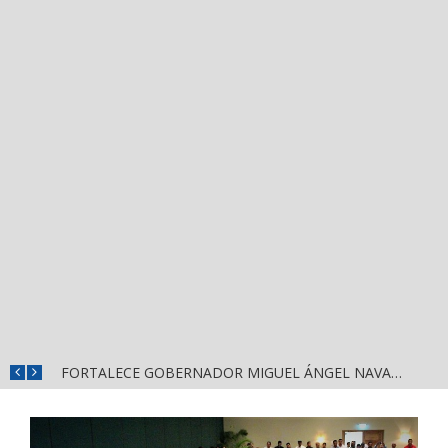
MÁS SEGURIDAD, SALUD Y CERCANÍA: LAS ACCIONES QUE TRANSFORMAN EL BIENESTAR EN NAYARIT
FORTALECE GOBERNADOR MIGUEL ÁNGEL NAVARRO LA COORDINACIÓN CON EL SECTOR EDUCATIVO EN NAYARIT