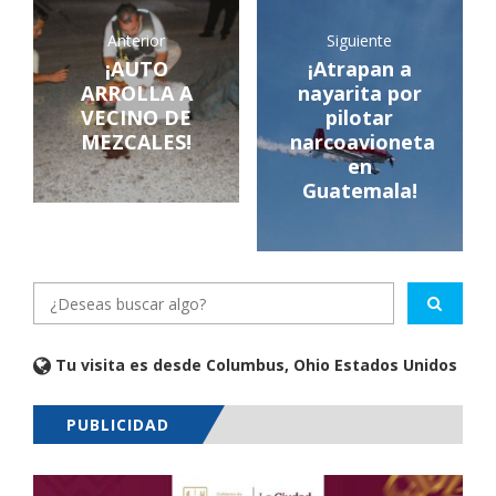
Anterior
Siguiente
¡AUTO
¡Atrapan a
ARROLLA A
nayarita por
VECINO DE
pilotar
MEZCALES!
narcoavioneta
en
Guatemala!
Tu visita es desde Columbus, Ohio Estados Unidos
PUBLICIDAD