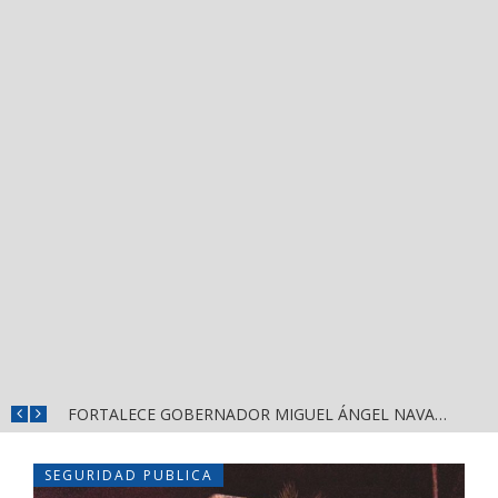
MÁS SEGURIDAD, SALUD Y CERCANÍA: LAS ACCIONES QUE TRANSFORMAN EL BIENESTAR EN NAYARIT
FORTALECE GOBERNADOR MIGUEL ÁNGEL NAVARRO LA COORDINACIÓN CON EL SECTOR EDUCATIVO EN NAYARIT
SEGURIDAD PUBLICA