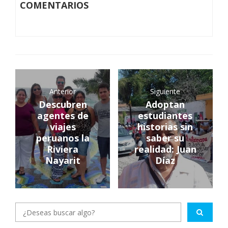
COMENTARIOS
Anterior
Siguiente
Descubren
Adoptan
agentes de
estudiantes
viajes
historias sin
peruanos la
saber su
Riviera
realidad: Juan
Nayarit
Díaz