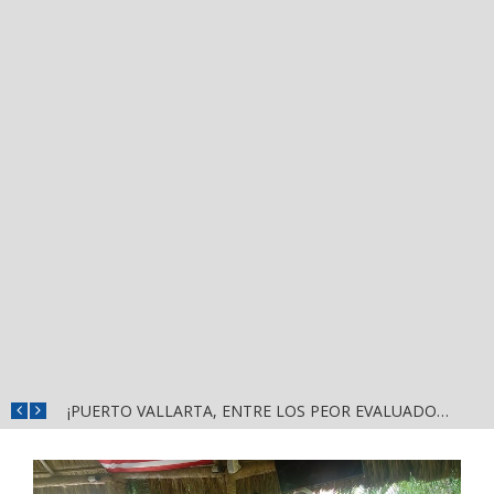
¡PUERTO VALLARTA, ENTRE LOS PEOR EVALUADOS DEL PAÍS! MUNGUÍA GONZÁLEZ HUNDE LA CONFIANZA CIUDADANA