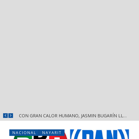
¡HÉCTOR SANTANA RECORRE EL MERCADO JUAN ESCUTIA Y EL MERCADO MORELOS DE TEPIC!
CON GRAN CALOR HUMANO, JASMIN BUGARÍN LLEVA A LAS VARAS, COMPOSTELA, EL MENSAJE DE LA DEFENSA DE LA TRANSFORMACIÓN Y LA SOBERANÍA
NACIONAL
NAYARIT