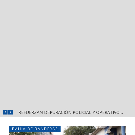
REFUERZAN COMBATE AL DENGUE CON NUEVA JORNADA DEL LIMPIATÓN EN BAHÍA DE BANDERAS
REFUERZAN DEPURACIÓN POLICIAL Y OPERATIVOS EN FRONTERAS DE NAYARIT
BAHÍA DE BANDERAS