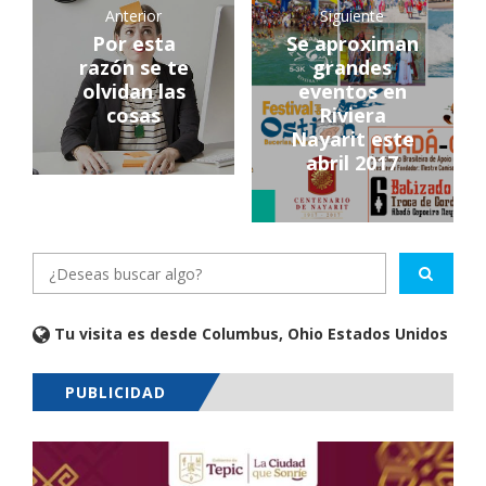
Anterior
Siguiente
Por esta
Se aproximan
razón se te
grandes
olvidan las
eventos en
cosas
Riviera
Nayarit este
abril 2017
Tu visita es desde Columbus, Ohio Estados Unidos
PUBLICIDAD