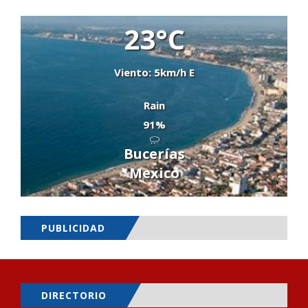
23°C
Viento: 5km/h E
Rain
91%
Bucerías
Mexico
PUBLICIDAD
DIRECTORIO