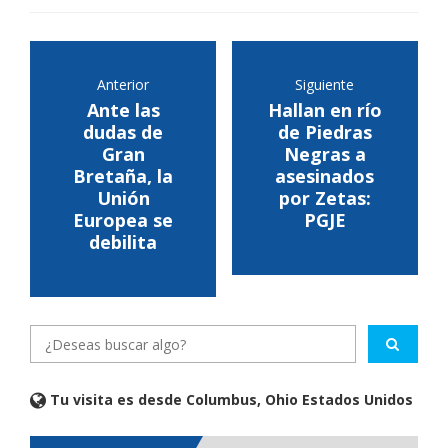
Anterior
Siguiente
Ante las
Hallan en río
dudas de
de Piedras
Gran
Negras a
Bretaña, la
asesinados
Unión
por Zetas:
Europea se
PGJE
debilita
Tu visita es desde Columbus, Ohio Estados Unidos