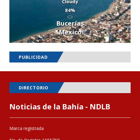
Cloudy
84%
Bucerías
Mexico
PUBLICIDAD
DIRECTORIO
Noticias de la Bahía - NDLB
Marca registrada