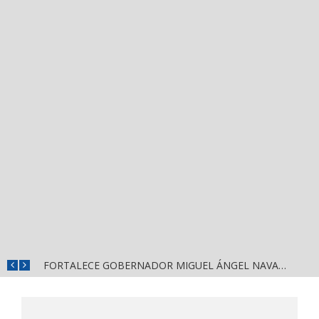
FORTALECE GOBERNADOR MIGUEL ÁNGEL NAVARRO LA COORDINACIÓN CON EL SECTOR EDUCATIVO EN NAYARIT
ALERTA DIF NAYARIT SOBRE ESCLAVITUD MODERNA Y FALSAS OFERTAS DE TRABAJO