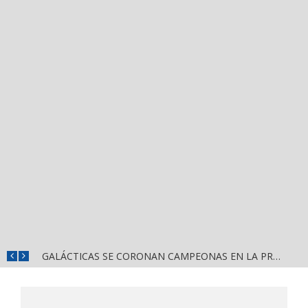
DIF NAYARIT CAPACITA A MÁS DE 150 SERVIDORES PÚBLICOS EN ATENCIÓN AL ESPECTRO AUTISTA
GALÁCTICAS SE CORONAN CAMPEONAS EN LA PRIMERA EDICIÓN DE CASCARITA BAHÍA FEMENIL