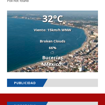
Poll not found
32°C
Viento: 15km/h WNW
Broken Clouds
66%
Bucerías
Mexico
PUBLICIDAD