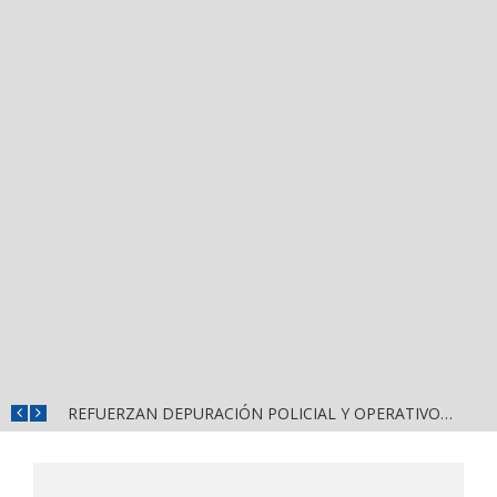
REFUERZAN COMBATE AL DENGUE CON NUEVA JORNADA DEL LIMPIATÓN EN BAHÍA DE BANDERAS
REFUERZAN DEPURACIÓN POLICIAL Y OPERATIVOS EN FRONTERAS DE NAYARIT