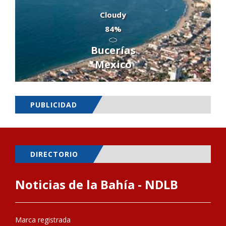
Cloudy
84%
Bucerías
Mexico
PUBLICIDAD
DIRECTORIO
Noticias de la Bahía - NDLB
Marca registrada