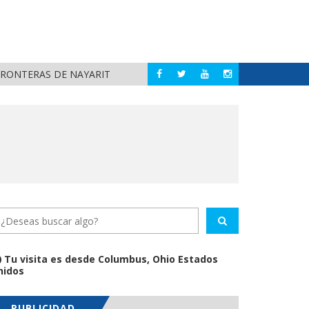
FRONTERAS DE NAYARIT
MUNICIPIOS DE N
NAYARIT
Tu visita es desde Columbus, Ohio Estados
nidos
PUBLICIDAD