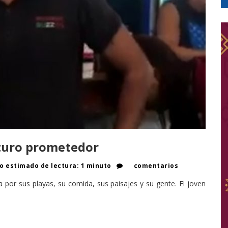
uturo prometedor
 estimado de lectura: 1 minuto
comentarios
por sus playas, su comida, sus paisajes y su gente. El joven