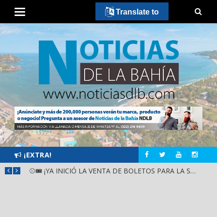
Translate to
¡EXTRA!
GOBIERNO ESTATAL Y DIF NAYARIT SUPERVISAN MEJORAS EN ESCUELA DE SANTIAGO IXCUINTLA
⚾🎟️ ¡YA INICIÓ LA VENTA DE BOLETOS PARA LA SERIE DEL CARIBE KIDS NAYARIT 2026!