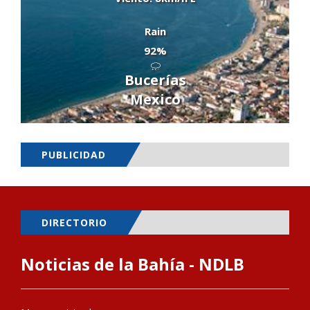
Rain
92%
Bucerías
Mexico
PUBLICIDAD
DIRECTORIO
Noticias de la Bahía - NDLB