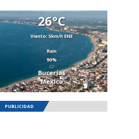
26°C
Viento: 5km/h ENE
Rain
90%
Bucerías
Mexico
PUBLICIDAD