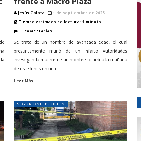
c
frente a Macro Plaza
Jesús Calata
1 de septiembre de 2025
Tiempo estimado de lectura: 1 minuto
comentarios
de
Se trata de un hombre de avanzada edad, el cual
ana
presuntamente murió de un infarto Autoridades
 la
investigan la muerte de un hombre ocurrida la mañana
de este lunes en una
Leer Más…
SEGURIDAD PUBLICA