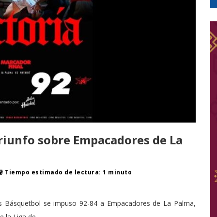
riunfo sobre Empacadores de La
Tiempo estimado de lectura: 1 minuto
ras Básquetbol se impuso 92-84 a Empacadores de La Palma,
e la Liga de