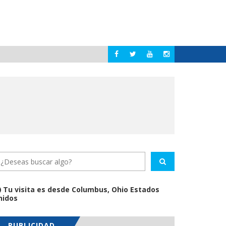
HÉCTO
BAHÍA DE BANDERAS
Tu visita es desde Columbus, Ohio Estados
nidos
PUBLICIDAD