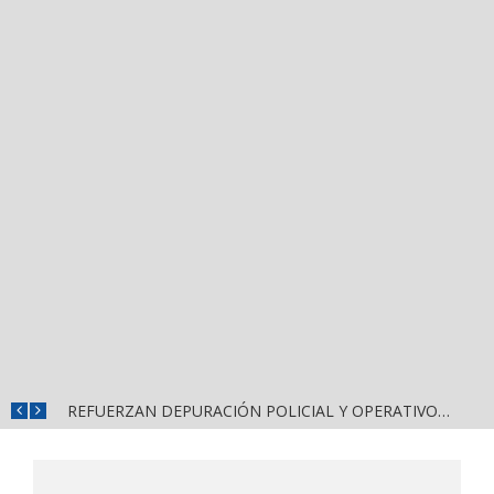
REFUERZAN COMBATE AL DENGUE CON NUEVA JORNADA DEL LIMPIATÓN EN BAHÍA DE BANDERAS
REFUERZAN DEPURACIÓN POLICIAL Y OPERATIVOS EN FRONTERAS DE NAYARIT