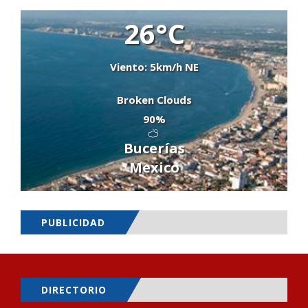
26°C
Viento: 5km/h NE
Broken Clouds
90%
Bucerías
Mexico
PUBLICIDAD
DIRECTORIO