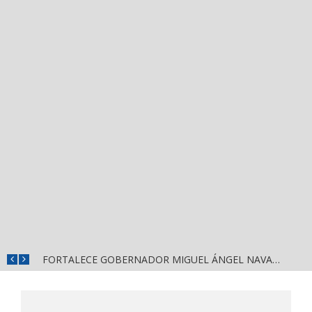
MÁS SEGURIDAD, SALUD Y CERCANÍA: LAS ACCIONES QUE TRANSFORMAN EL BIENESTAR EN NAYARIT
FORTALECE GOBERNADOR MIGUEL ÁNGEL NAVARRO LA COORDINACIÓN CON EL SECTOR EDUCATIVO EN NAYARIT