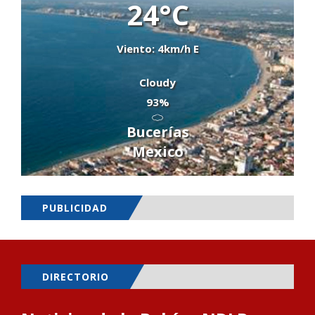
24°C
Viento: 4km/h E
Cloudy
93%
Bucerías
Mexico
PUBLICIDAD
DIRECTORIO