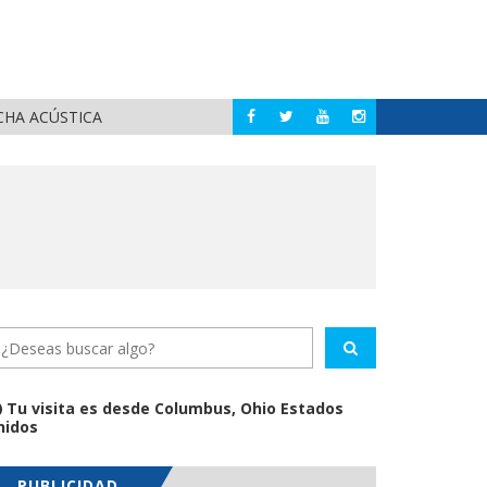
CHA ACÚSTICA
JUAN C
PUERTO VALLARTA
Tu visita es desde Columbus, Ohio Estados
nidos
PUBLICIDAD