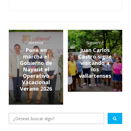
Anterior
Siguiente
Pone en
Juan Carlos
marcha el
Castro sigue
Gobierno de
visitando a
Nayarit el
los
Operativo
vallartenses
Vacacional
Verano 2026