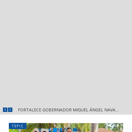
MÁS SEGURIDAD, SALUD Y CERCANÍA: LAS ACCIONES QUE TRANSFORMAN EL BIENESTAR EN NAYARIT
FORTALECE GOBERNADOR MIGUEL ÁNGEL NAVARRO LA COORDINACIÓN CON EL SECTOR EDUCATIVO EN NAYARIT
TEPIC