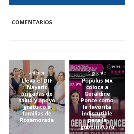
COMENTARIOS
Anterior
Siguiente
Lleva el DIF
Populus Mx
Nayarit
coloca a
brigadas de
Geraldine
salud y apoyo
Ponce como
gratuito a
la favorita
familias de
indiscutible
Rosamorada
para la
gubernatura