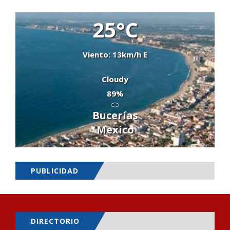
25°C
Viento: 13km/h E
Cloudy
89%
Bucerías
Mexico
PUBLICIDAD
DIRECTORIO