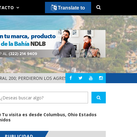
TACTO
Translate to
200; PERDIERON LOS AGRESORES!
¡HISTÓRICO! LOS 
NAYARIT
Tu visita es desde Columbus, Ohio Estados
nidos
PUBLICIDAD