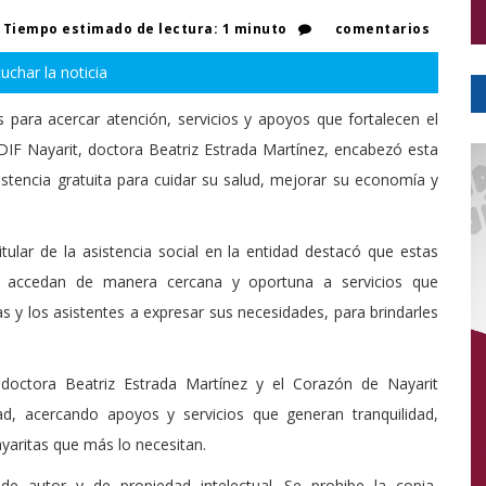
Tiempo estimado de lectura: 1 minuto
comentarios
uchar la noticia
 para acercar atención, servicios y apoyos que fortalecen el
 DIF Nayarit, doctora Beatriz Estrada Martínez, encabezó esta
istencia gratuita para cuidar su salud, mejorar su economía y
itular de la asistencia social en la entidad destacó que estas
n accedan de manera cercana y oportuna a servicios que
las y los asistentes a expresar sus necesidades, para brindarles
 doctora Beatriz Estrada Martínez y el Corazón de Nayarit
ad, acercando apoyos y servicios que generan tranquilidad,
ayaritas que más lo necesitan.
de autor y de propiedad intelectual. Se prohibe la copia,