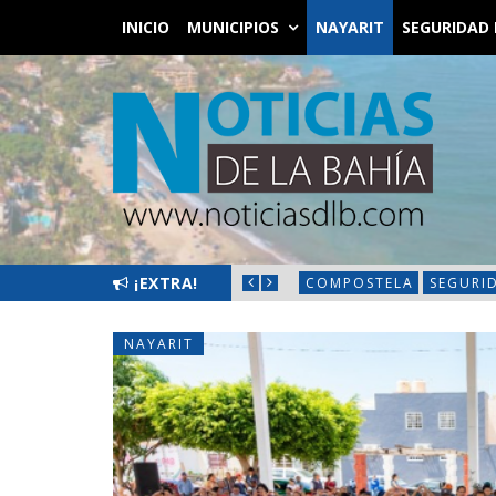
INICIO
MUNICIPIOS
NAYARIT
SEGURIDAD 
S CON JORNADA «HECHOS PARA ESCUCHARTE»
¡EXTRA!
COMPOSTELA
SEGURI
NAYARIT