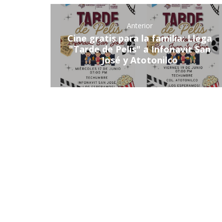
Anterior
Cine gratis para la familia: Llega
"Tarde de Pelis" a Infonavit San
José y Atotonilco