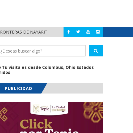
FRONTERAS DE NAYARIT
MUNICIPIOS DE N
NAYARIT
Tu visita es desde Columbus, Ohio Estados
nidos
PUBLICIDAD