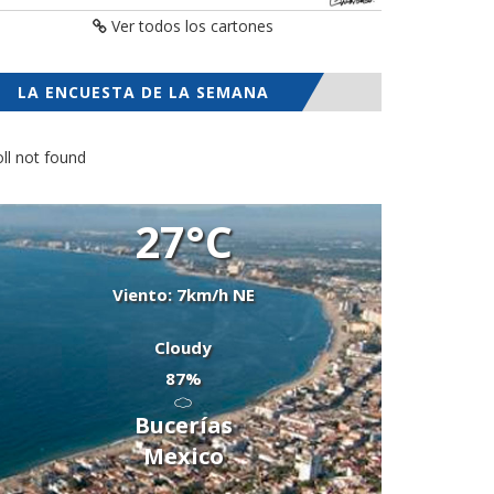
Ver todos los cartones
LA ENCUESTA DE LA SEMANA
ll not found
27°C
Viento: 7km/h NE
Cloudy
87%
Bucerías
Mexico