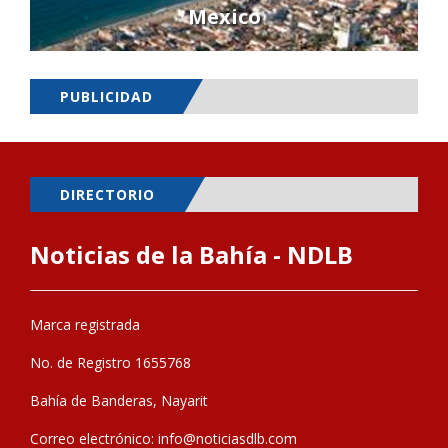
Mexico
PUBLICIDAD
DIRECTORIO
Noticias de la Bahía - NDLB
Marca registrada
No. de Registro 1655768
Bahía de Banderas, Nayarit
Correo electrónico:
info@noticiasdlb.com