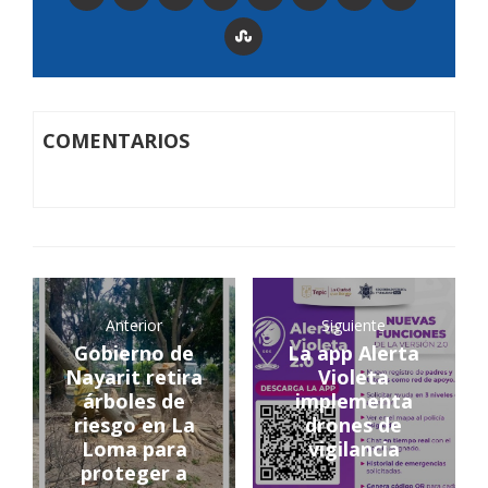
COMENTARIOS
Anterior
Siguiente
Gobierno de
La app Alerta
Nayarit retira
Violeta
árboles de
implementa
riesgo en La
drones de
Loma para
vigilancia
proteger a